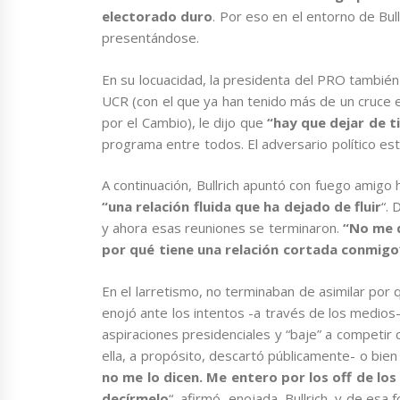
electorado duro
. Por eso en el entorno de Bul
presentándose.
En su locuacidad, la presidenta del PRO también 
UCR (con el que ya han tenido más de un cruce e
por el Cambio), le dijo que
“hay que dejar de t
programa entre todos. El adversario político est
A continuación, Bullrich apuntó con fuego amigo h
“una relación fluida que ha dejado de fluir
“.
y ahora esas reuniones se terminaron.
“No me q
por qué tiene una relación cortada conmigo
En el larretismo, no terminaban de asimilar por 
enojó ante los intentos -a través de los medios
aspiraciones presidenciales y “baje” a competi
ella, a propósito, descartó públicamente- o bi
no me lo dicen. Me entero por los off de los
decírmelo
“, afirmó, enojada, Bullrich, y de esa