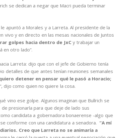
lrich se dedican a negar que Macri pueda terminar
le apuntó a Morales y a Larreta. Al presidente de la
n vivo y en directo en las mesas nacionales de Juntos
irar golpes hacia dentro de JxC
y trabajar un
á en otro lado”.
acia Larreta: dijo que con el jefe de Gobierno tenía
 Dio detalles de que antes tenían reuniones semanales
uiero detener en pensar qué le pasó a Horacio;
“, dijo como quien no quiere la cosa.
qué vino ese golpe. Algunos imaginan que Bullrich se
- de presionarla para que deje de lado sus
r como candidata a gobernadora bonaerense -algo que
en se conforme con una candidatura a senadora.
“A mí
 diarios. Creo que Larreta no se animaría a
 forma le cerró la puerta a una eventual negociación que