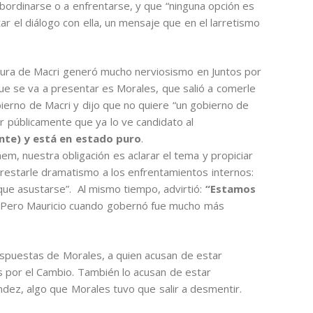
ubordinarse o a enfrentarse, y que “ninguna opción es
tar el diálogo con ella, un mensaje que en el larretismo
datura de Macri generó mucho nerviosismo en Juntos por
ue se va a presentar es Morales, que salió a comerle
gobierno de Macri y dijo que no quiere “un gobierno de
r públicamente que ya lo ve candidato al
nte) y está en estado puro
.
nem, nuestra obligación es aclarar el tema y propiciar
 restarle dramatismo a los enfrentamientos internos:
que asustarse”. Al mismo tiempo, advirtió:
“Estamos
Pero Mauricio cuando gobernó fue mucho más
espuestas de Morales, a quien acusan de estar
 por el Cambio. También lo acusan de estar
dez, algo que Morales tuvo que salir a desmentir.