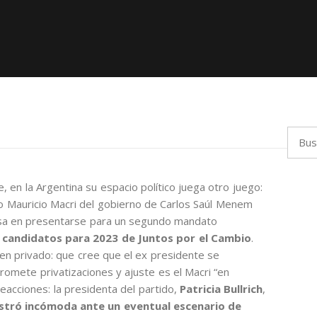
Busca
e, en la Argentina su espacio político juega otro juego:
hizo Mauricio Macri del gobierno de Carlos Saúl Menem
nsa en presentarse para un segundo mandato
s candidatos para 2023 de Juntos por el Cambio
.
 en privado: que cree que el ex presidente se
omete privatizaciones y ajuste es el Macri “en
acciones: la presidenta del partido,
Patricia Bullrich
,
stró incómoda ante un eventual escenario de