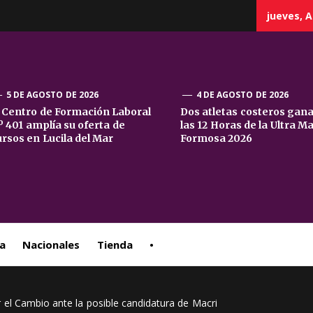
jueves, A
5 DE AGOSTO DE 2026
4 DE AGOSTO DE 2026
l Centro de Formación Laboral
Dos atletas costeros gan
º 401 amplía su oferta de
las 12 Horas de la Ultra M
sta
ursos en Lucila del Mar
Formosa 2026
ral
a
Nacionales
Tienda
•
r el Cambio ante la posible candidatura de Macri