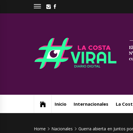
Skip
INSTAGRAM
FACEBOOK
to
content
La
E
N
Co
c
Vi
Web de noticias del Partido de La Costa
Inicio
Internacionales
La Cost
Home
Nacionales
Guerra abierta en Juntos po