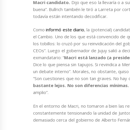
Macri candidato.
Dijo que eso la llevaría o a s
buena”. Bullrich también le tiró a Larreta por cor
todavía están intentando decodificar.
Como
informó este diario
, la (potencial) candi
el Cambio. Uno de los que está convencido de q
los tobillos: lo cruzó por su reinvidicación del 
CEOs”. Luego el gobernador de Jujuy salió a deci
exmandatario: “
Macri está lanzado (a preside
Dice lo que piensa sin tapujos. Si revindica a Me
un debate interno”. Morales, no obstante, quiso
“Son cuestiones que no son tan graves. No hay 
bastante lejos. No son diferencias mínimas.
amplio”.
En el entorno de Macri, no tomaron a bien las r
constantemente tensionando la unidad de Juntos
demasiado cerca del gobierno de Alberto Fernán