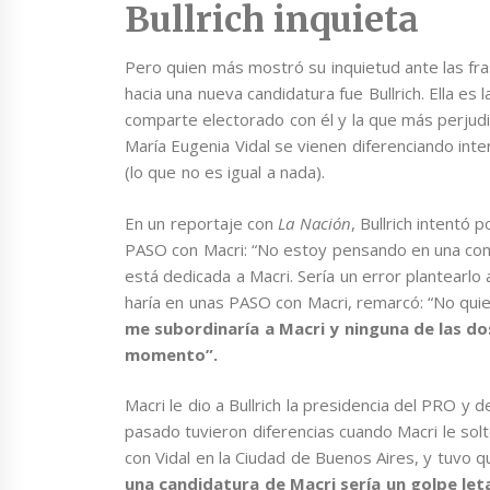
Bullrich inquieta
Pero quien más mostró su inquietud ante las fr
hacia una nueva candidatura fue Bullrich. Ella e
comparte electorado con él y la que más perjud
María Eugenia Vidal se vienen diferenciando in
(lo que no es igual a nada).
En un reportaje con
La Nación
, Bullrich intentó 
PASO con Macri: “No estoy pensando en una com
está dedicada a Macri. Sería un error plantearl
haría en unas PASO con Macri, remarcó: “No qu
me subordinaría a Macri y ninguna de las d
momento”.
Macri le dio a Bullrich la presidencia del PRO y 
pasado tuvieron diferencias cuando Macri le soltó
con Vidal en la Ciudad de Buenos Aires, y tuvo q
una candidatura de Macri sería un golpe leta