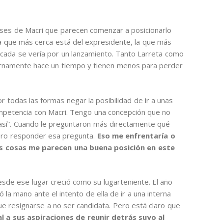
ases de Macri que parecen comenzar a posicionarlo
s la que más cerca está del expresidente, la que más
icada se vería por un lanzamiento. Tanto Larreta como
ternamente hace un tiempo y tienen menos para perder
por todas las formas negar la posibilidad de ir a unas
petencia con Macri. Tengo una concepción que no
o así”. Cuando le preguntaron más directamente qué
iero responder esa pregunta.
Eso me enfrentaría o
os cosas me parecen una buena posición en este
desde ese lugar creció como su lugarteniente. El año
 la mano ante el intento de ella de ir a una interna
ue resignarse a no ser candidata. Pero está claro que
l a sus aspiraciones de reunir detrás suyo al