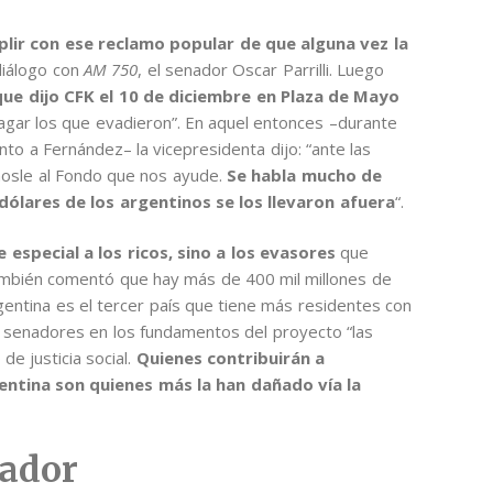
lir con ese reclamo popular de que alguna vez la
diálogo con
AM 750
, el senador Oscar Parrilli. Luego
que dijo CFK el 10 de diciembre en Plaza de Mayo
agar los que evadieron”. En aquel entonces –durante
nto a Fernández– la vicepresidenta dijo: “ante las
osle al Fondo que nos ayude.
Se habla mucho de
 dólares de los argentinos se los llevaron afuera
“.
 especial a los ricos, sino a los evasores
que
 También comentó que hay más de 400 mil millones de
gentina es el tercer país que tiene más residentes con
os senadores en los fundamentos del proyecto “las
e justicia social.
Quienes contribuirán a
entina son quienes más la han dañado vía la
rador