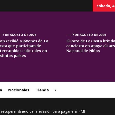
sábado, A
7 DE AGOSTO DE 2026
7 DE AGOSTO DE 2026
uan recibió a jóvenes de La
El Coro de La Costa brind
osta que participan de
concierto en apoyo al Cor
sta
ntercambios culturales en
Nacional de Niños
istintos países
ral
a
Nacionales
Tienda
•
recuperar dinero de la evasión para pagarle al FMI