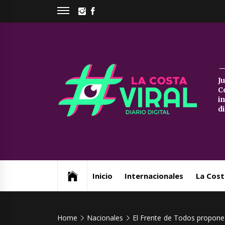
Skip
INSTAGRAM
FACEBOOK
to
content
La
J
C
Co
i
d
Vi
Web de noticias del Partido de La Costa
Inicio
Internacionales
La Cost
Home
Nacionales
El Frente de Todos propone 