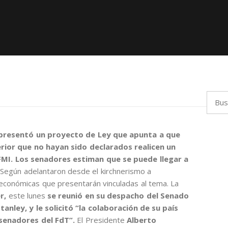
Busca
presentó un proyecto de Ley que apunta a que
erior que no hayan sido declarados
realicen un
FMI.
Los senadores estiman que se puede llegar a
.
Según adelantaron desde el kirchnerismo a
 económicas que presentarán vinculadas al tema. La
r,
este lunes
se reunió en su despacho del Senado
nley, y le solicitó “la colaboración de su país
 senadores del FdT”.
El Presidente
Alberto