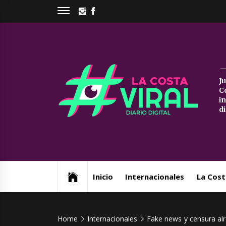
Skip
INSTAGRAM
FACEBOOK
to
content
La
J
C
Co
i
d
Vi
Web de noticias del Partido de La Costa
Inicio
Internacionales
La Cost
Home
Internacionales
Fake news y censura alr