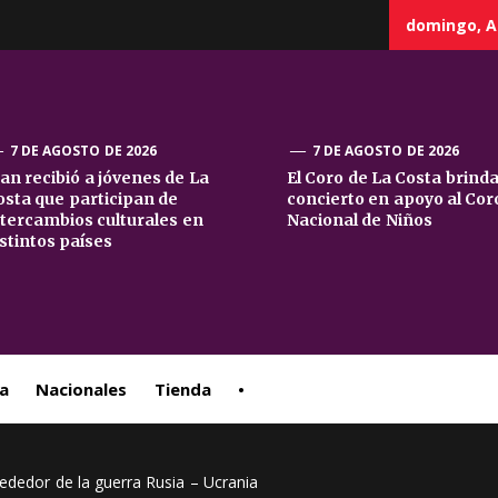
domingo, A
7 DE AGOSTO DE 2026
7 DE AGOSTO DE 2026
uan recibió a jóvenes de La
El Coro de La Costa brind
osta que participan de
concierto en apoyo al Cor
sta
ntercambios culturales en
Nacional de Niños
istintos países
ral
a
Nacionales
Tienda
•
ededor de la guerra Rusia – Ucrania