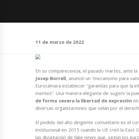
11 de marzo de 2022
En su comparecencia, el pasado martes, ante la
Josep Borrell
, anunció un “mecanismo para sanc
Eurocámara establecer “garantías para que la i
mentes”. Una manera elegante de sugerir la p
de forma severa la libertad de expresión
en
diversas organizaciones que velan por el derecho 
El pedido del alto dirigente comunitario es el 
institucional en 2015 cuando la UE creó la East
las divulgación de fake news que, según los eur