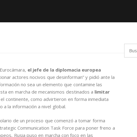
Busca
 Eurocámara,
el jefe de la diplomacia europea
ionar actores nocivos que desinforman” y pidió ante la
nformación no sea un elemento que contamine las
uesta en marcha de mecanismos destinados a
limitar
 el continente, como advirtieron en forma inmediata
a la información a nivel global.
corolario de un proceso que comenzó a tomar forma
 Strategic Communication Task Force para poner freno a
opeos, Rusia puso en marcha con foco en las