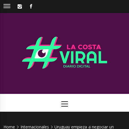
Skip
INSTAGRAM
FACEBOOK
to
content
La Costa
Web de noticias del Partido de La Costa
Viral
Primary
Menu
Home
Internacionales
Uruguay empieza a negociar un