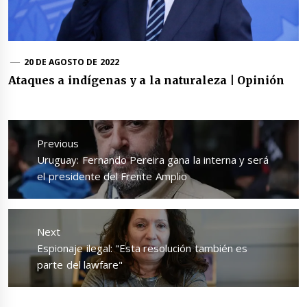
20 DE AGOSTO DE 2022
Ataques a indígenas y a la naturaleza | Opinión
Navegación
de
Previous
entradas
Previous
Uruguay: Fernando Pereira gana la interna y será
post:
el presidente del Frente Amplio
Next
Next
Espionaje ilegal: "Esta resolución también es
post:
parte del lawfare"