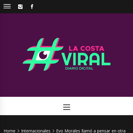
Skip
INSTAGRAM
FACEBOOK
to
content
La Costa
Web de noticias del Partido de La Costa
Viral
Primary
Menu
Home
Internacionales
Evo Morales llamó a pensar en otra