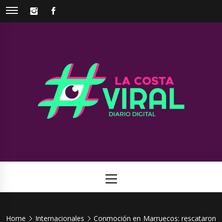
Skip
INSTAGRAM
FACEBOOK
to
content
La Costa
Web de noticias del Partido de La Costa
Viral
Primary
Menu
Home
Internacionales
Conmoción en Marruecos: rescataron