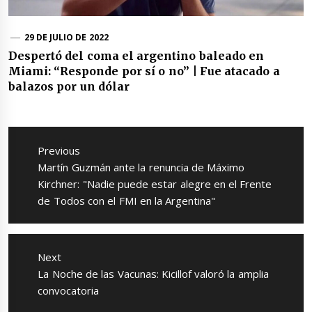
29 DE JULIO DE 2022
Despertó del coma el argentino baleado en
Miami: “Responde por sí o no” | Fue atacado a
balazos por un dólar
Navegación
de
Previous
entradas
Previous
Martín Guzmán ante la renuncia de Máximo
post:
Kirchner: "Nadie puede estar alegre en el Frente
de Todos con el FMI en la Argentina"
Next
Next
La Noche de las Vacunas: Kicillof valoró la amplia
post:
convocatoria