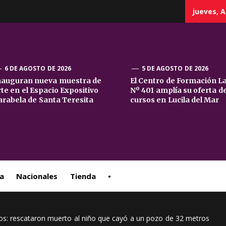
jueves, A
6 DE AGOSTO DE 2026
5 DE AGOSTO DE 2026
nauguran nueva muestra de
El Centro de Formación L
rte en el Espacio Expositivo
Nº 401 amplía su oferta d
sta
arabela de Santa Teresita
cursos en Lucila del Mar
ral
a
Nacionales
Tienda
•
: rescataron muerto al niño que cayó a un pozo de 32 metros