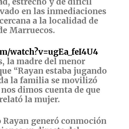
, estrecho y de difícil
avado en las inmediaciones
cercana a la localidad de
 de Marruecos.
om/watch?v=ugEa_feI4U4
s, la madre del menor
 que
“Rayan estaba jugando
da la familia se movilizó
 nos dimos cuenta de que
 relató la mujer.
ño Rayan generó conmoción