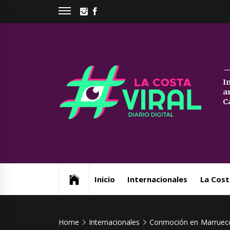
Skip
INSTAGRAM
FACEBOOK
to
content
La
I
a
Co
C
Vi
Web de noticias del Partido de La Costa
Inicio
Internacionales
La Cost
Home
Internacionales
Conmoción en Marruecos