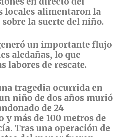
iones en directo del
s locales alimentaron la
t
sobre la suerte del niño.
eneró un importante flujo
des aledañas
, lo que
as labores de rescate.
una
tragedia ocurrida en
un niño de dos años murió
bandonado de 24
o y más de 100 metros de
ía. Tras una operación de