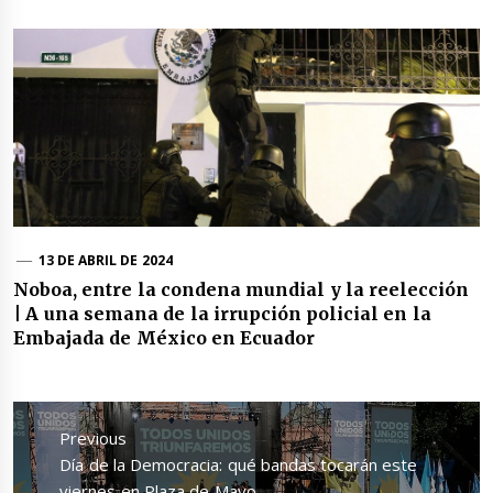
13 DE ABRIL DE 2024
Noboa, entre la condena mundial y la reelección
| A una semana de la irrupción policial en la
Embajada de México en Ecuador
Navegación
de
Previous
entradas
Previous
Día de la Democracia: qué bandas tocarán este
post:
viernes en Plaza de Mayo