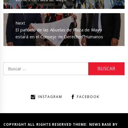
Next
Next
El pañuelo de las Abuelas de Plaza de Mayo
post:
estará en el Consejo de Derechos Humanos
Buscar:
INSTAGRAM
FACEBOOK
COPYRIGHT ALL RIGHTS RESERVED THEME:
NEWS BASE
BY