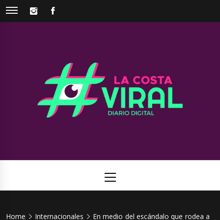
Skip
INSTAGRAM
FACEBOOK
to
content
La Costa
Web de noticias del Partido de La Costa
Viral
Primary
Menu
Home
Internacionales
En medio del escándalo que rodea a