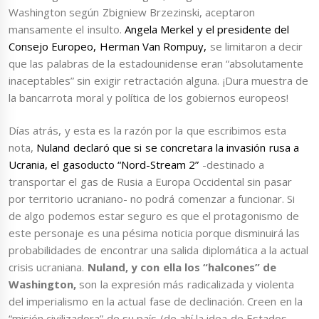
Washington según Zbigniew Brzezinski, aceptaron
mansamente el insulto.
Angela Merkel y el presidente del
Consejo Europeo, Herman Van Rompuy
,
se limitaron a decir
que las palabras de la estadounidense eran “absolutamente
inaceptables” sin exigir retractación alguna. ¡Dura muestra de
la bancarrota moral y política de los gobiernos europeos!
Días atrás, y esta es la razón por la que escribimos esta
nota,
Nuland declaró que si se concretara la invasión rusa a
Ucrania, el gasoducto “Nord-Stream 2”
-destinado a
transportar el gas de Rusia a Europa Occidental sin pasar
por territorio ucraniano- no podrá comenzar a funcionar. Si
de algo podemos estar seguro es que el protagonismo de
este personaje es una pésima noticia porque disminuirá las
probabilidades de encontrar una salida diplomática a la actual
crisis ucraniana.
Nuland, y con ella los “halcones” de
Washington,
son la expresión más radicalizada y violenta
del imperialismo en la actual fase de declinación. Creen en la
“misión civilizadora” de su país (de ahí la idea de Estados