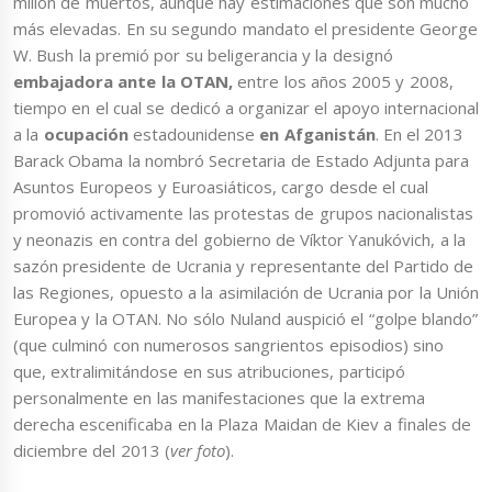
millón de muertos, aunque hay estimaciones que son mucho
más elevadas. En su segundo mandato el presidente George
W. Bush la premió por su beligerancia y la designó
embajadora ante la OTAN,
entre los años 2005 y 2008,
tiempo en el cual se dedicó a organizar el apoyo internacional
a la
ocupación
estadounidense
en Afganistán
. En el 2013
Barack Obama la nombró Secretaria de Estado Adjunta para
Asuntos Europeos y Euroasiáticos, cargo desde el cual
promovió activamente las protestas de grupos nacionalistas
y neonazis en contra del gobierno de Víktor Yanukóvich, a la
sazón presidente de Ucrania y representante del Partido de
las Regiones, opuesto a la asimilación de Ucrania por la Unión
Europea y la OTAN. No sólo Nuland auspició el “golpe blando”
(que culminó con numerosos sangrientos episodios) sino
que, extralimitándose en sus atribuciones, participó
personalmente en las manifestaciones que la extrema
derecha escenificaba en la Plaza Maidan de Kiev a finales de
diciembre del 2013 (
ver foto
).