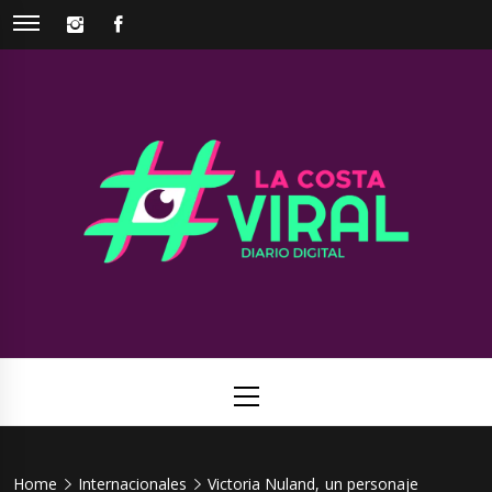
Skip
INSTAGRAM
FACEBOOK
to
content
La Costa
Web de noticias del Partido de La Costa
Viral
Primary
Menu
Home
Internacionales
Victoria Nuland, un personaje