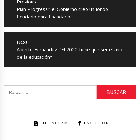
Previous
entradas
Previous
Plan Progresar: el Gobierno creó un fondo
post:
fiduciario para financiarlo
Next
Next
Alberto Fernández: "El 2022 tiene que ser el año
post:
de la educación"
Buscar:
INSTAGRAM
FACEBOOK