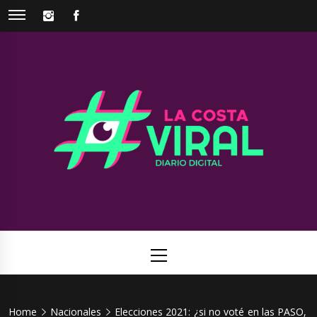
Skip
INSTAGRAM
FACEBOOK
to
content
La Costa
Web de noticias del Partido de La Costa
Viral
Primary
Menu
Home
Nacionales
Elecciones 2021: ¿si no voté en las PASO,