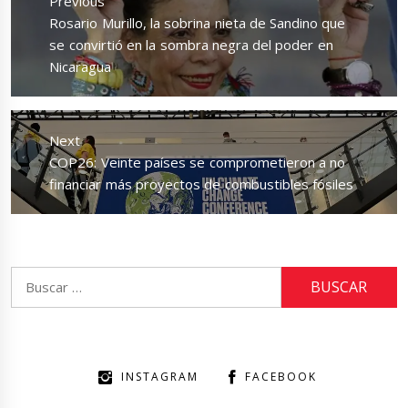
Previous
entradas
Previous
Rosario Murillo, la sobrina nieta de Sandino que
post:
se convirtió en la sombra negra del poder en
Nicaragua
Next
Next
COP26: Veinte países se comprometieron a no
post:
financiar más proyectos de combustibles fósiles
Buscar:
INSTAGRAM
FACEBOOK