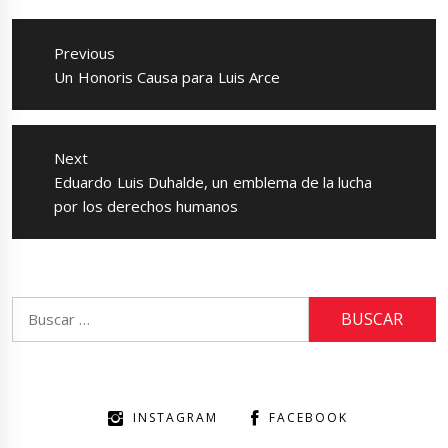
Navegación
de
Previous
entradas
Previous
Un Honoris Causa para Luis Arce
post:
Next
Next
Eduardo Luis Duhalde, un emblema de la lucha
post:
por los derechos humanos
Buscar:
INSTAGRAM
FACEBOOK