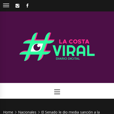
Skip
INSTAGRAM
FACEBOOK
to
content
La Costa
Web de noticias del Partido de La Costa
Viral
Primary
Menu
Home
Nacionales
El Senado le dio media sanción a la