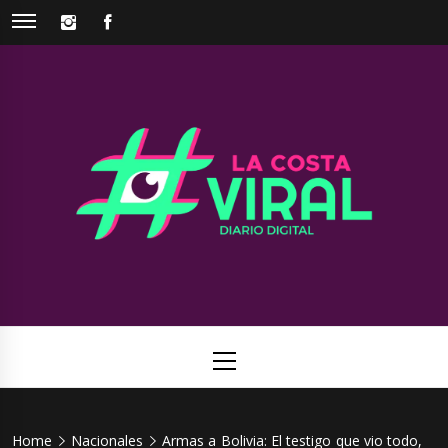
Skip
INSTAGRAM
FACEBOOK
to
content
La Costa
Web de noticias del Partido de La Costa
Viral
Primary
Menu
Home
Nacionales
Armas a Bolivia: El testigo que vio todo,