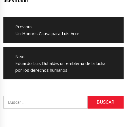
asesinado
Navegación
de
Previous
entradas
Previous
Un Honoris Causa para Luis Arce
post:
Next
Next
Eduardo Luis Duhalde, un emblema de la lucha
post:
por los derechos humanos
Buscar: