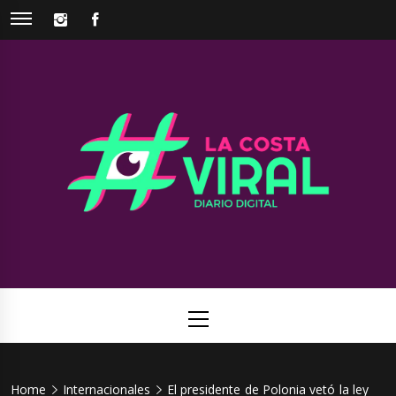
Skip
INSTAGRAM
FACEBOOK
to
content
La Costa
Web de noticias del Partido de La Costa
Viral
Primary
Menu
Home
Internacionales
El presidente de Polonia vetó la ley