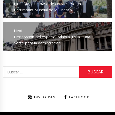
entradas
Previous
La ESMA, a un paso de convertirse en
post:
Patrimonio Mundial de la Unesco
Next
Next
Declaración del espacio Palabra Justa: "Una
post:
Corte para la democracia"
Buscar:
INSTAGRAM
FACEBOOK