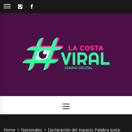
Skip
INSTAGRAM
FACEBOOK
to
content
La Costa
Web de noticias del Partido de La Costa
Viral
Primary
Menu
Home
Nacionales
Declaración del espacio Palabra Justa: