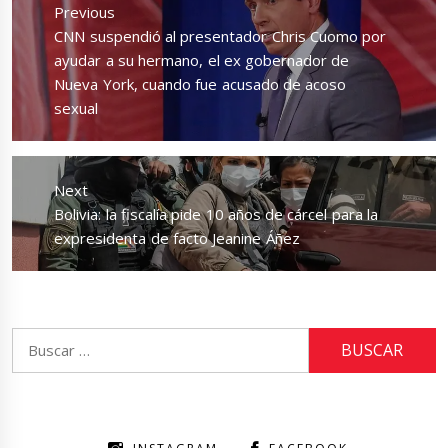
de
Previous
entradas
Previous
CNN suspendió al presentador Chris Cuomo por
post:
ayudar a su hermano, el ex gobernador de
Nueva York, cuando fue acusado de acoso
sexual
Next
Next
Bolivia: la fiscalía pide 10 años de cárcel para la
post:
expresidenta de facto Jeanine Áñez
Buscar: