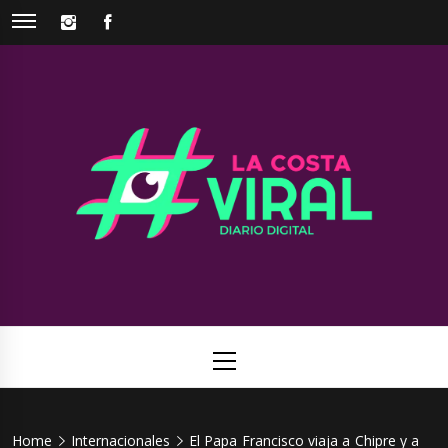
Skip
INSTAGRAM
FACEBOOK
to
content
La Costa
Web de noticias del Partido de La Costa
Viral
Primary
Menu
Home
Internacionales
El Papa Francisco viaja a Chipre y a