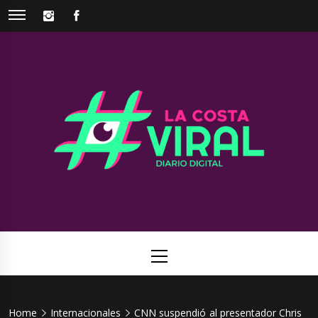
Skip
INSTAGRAM
FACEBOOK
to
content
La Costa
Web de noticias del Partido de La Costa
Viral
Primary
Menu
Home
Internacionales
CNN suspendió al presentador Chris