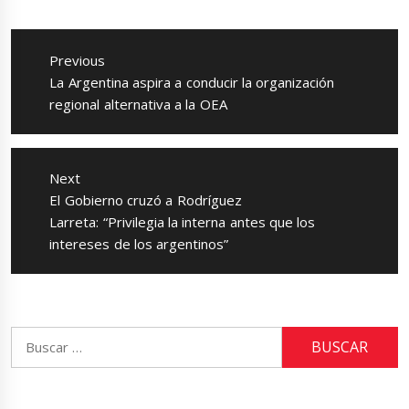
Navegación
de
Previous
entradas
Previous
La Argentina aspira a conducir la organización
post:
regional alternativa a la OEA
Next
Next
El Gobierno cruzó a Rodríguez
post:
Larreta: “Privilegia la interna antes que los
intereses de los argentinos”
Buscar: