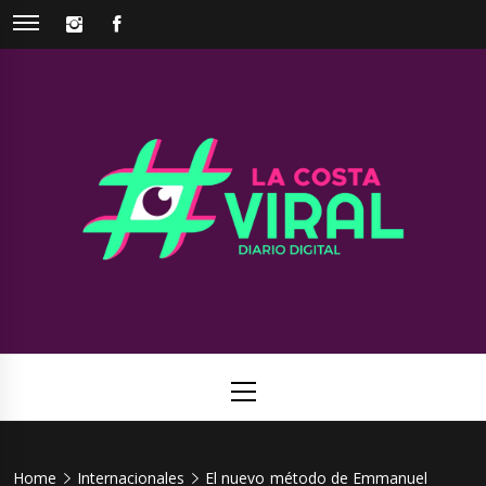
Skip
INSTAGRAM
FACEBOOK
to
content
La Costa
Web de noticias del Partido de La Costa
Viral
Primary
Menu
Home
Internacionales
El nuevo método de Emmanuel