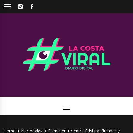
Skip
INSTAGRAM
FACEBOOK
to
content
La Costa
Web de noticias del Partido de La Costa
Viral
Primary
Menu
Home
Nacionales
El encuentro entre Cristina Kirchner y