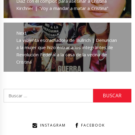
post:
Díaz con el complot para asesinar a Cristina
Kirchner | “Voy a mandar a matar a Cristina”
Next
Next
La violenta escrachadora de Bullrich | Denuncian
post:
a la mujer que hizo entrar a los integrantes de
Revolución Federal a la casa de la vecina de
Cristina
Buscar:
INSTAGRAM
FACEBOOK