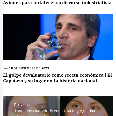
Aviones para fortalecer su discurso industrialista
18 DE DICIEMBRE DE 2023
El golpe devaluatorio como receta económica | El
Caputazo y su lugar en la historia nacional
Navegación
de
Previous
entradas
Previous
Todos los chats de Brenda Uliarte y Agustina