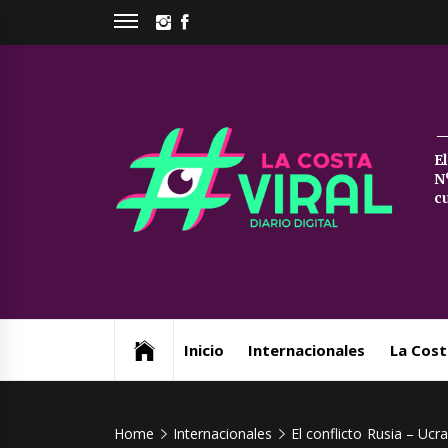
Skip
INSTAGRAM
FACEBOOK
to
content
La
E
N
Co
c
Vi
Web de noticias del Partido de La Costa
Inicio
Internacionales
La Cost
Home
Internacionales
El conflicto Rusia – Uc