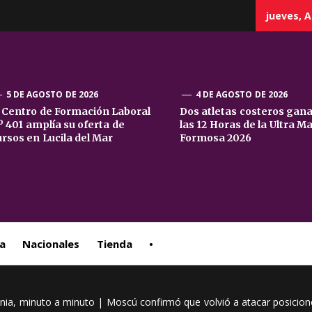
jueves, A
5 DE AGOSTO DE 2026
4 DE AGOSTO DE 2026
l Centro de Formación Laboral
Dos atletas costeros gan
º 401 amplía su oferta de
las 12 Horas de la Ultra M
sta
ursos en Lucila del Mar
Formosa 2026
ral
a
Nacionales
Tienda
•
rania, minuto a minuto | Moscú confirmó que volvió a atacar posicion