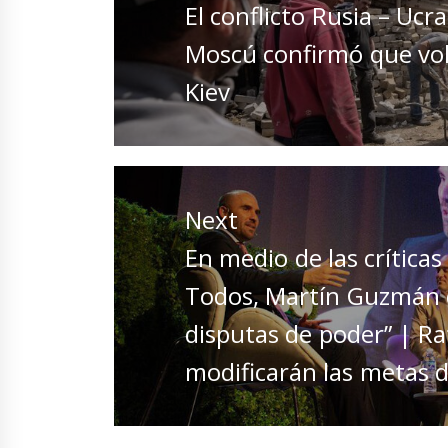
Previous
El conflicto Rusia – Uc
post:
Moscú confirmó que volv
Kiev
Next
Next
En medio de las críticas
post:
Todos, Martín Guzmán d
disputas de poder” | Ra
modificarán las metas d