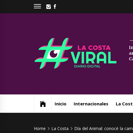
Skip
INSTAGRAM
FACEBOOK
to
content
La
I
a
Co
C
Vi
Web de noticias del Partido de La Costa
Inicio
Internacionales
La Cost
Home
La Costa
Día del Animal: conocé la ca