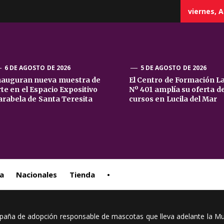
viernes, A
6 DE AGOSTO DE 2026
5 DE AGOSTO DE 2026
nauguran nueva muestra de
El Centro de Formación L
rte en el Espacio Expositivo
Nº 401 amplía su oferta d
sta
arabela de Santa Teresita
cursos en Lucila del Mar
ral
a
Nacionales
Tienda
•
mpaña de adopción responsable de mascotas que lleva adelante la Mu