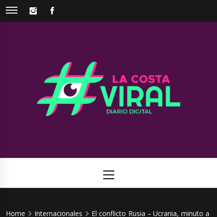
Skip
INSTAGRAM
FACEBOOK
to
content
La Costa
Web de noticias del Partido de La Costa
Viral
Primary
Menu
Home
Internacionales
El conflicto Rusia – Ucrania, minuto a