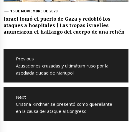
16 DE NOVIEMBRE DE 2023
Israel tomó el puerto de Gaza y redobló los
ataques a hospitales | Las tropas israelíes
anunciaron el hallazgo del cuerpo de una rehén
Navegación
de
Previous
entradas
Previous
Acusaciones cruzadas y ultimátum ruso por la
post:
asediada ciudad de Mariupol
Next
Next
Cristina Kirchner se presentó como querellante
post:
en la causa del ataque al Congreso