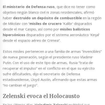
El ministerio de Defensa ruso
, que dice no tener como
objetivo ningún blanco civil ni zonas residenciales, afirmó
haber
destruido un depósito de combustible
en la región
de Mikolaiv con
“
misiles de crucero
‘Kalibr’
disparados
desde el mar Caspio, así como por
misiles balísticos
hipersónicos
disparados por el sistema aeronáutico ‘Kinjal’
desde el espacio aéreo de Crimea”.
Estos misiles pertenecen a una familia de armas “invencibles”
de nueva generación, según el presidente ruso Vladimir
Putin. Con el uso de este tipo de armas, Rusia “trata de
recuperar el impulso” en el conflicto en el que su ejército
sufre dificultades, dijo el secretario de Defensa
estadounidense, Lloyd Austin, afirmando que estas armas
“no cambian el juego”.
Zelenski evoca el Holocausto
En los últimos días,
Volodimir Zelenski
multiplicó sus