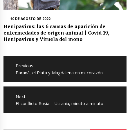
10 DE AGOSTO DE 2022
Henipavirus: las 6 causas de aparición de
enfermedades de origen animal | Covid-19,
Henipavirus y Viruela del mono
Navegación
de
Previous
entradas
Previous
Paraná, el Plata y Magdalena en mi corazón
post:
Next
Next
El conflicto Rusia – Ucrania, minuto a minuto
post: