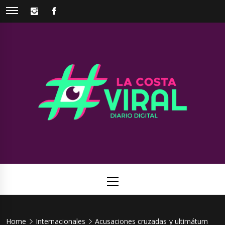
Skip
INSTAGRAM
FACEBOOK
to
content
La Costa
Web de noticias del Partido de La Costa
Viral
Primary
Menu
Home
Internacionales
Acusaciones cruzadas y ultimátum