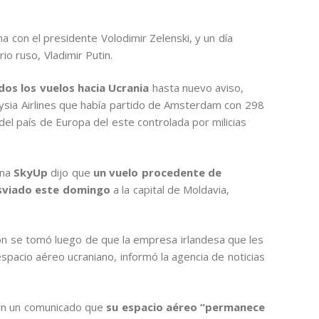
na con el presidente Volodimir Zelenski, y un día
o ruso, Vladimir Putin.
dos los vuelos hacia Ucrania
hasta nuevo aviso,
ysia Airlines que había partido de Amsterdam con 298
el país de Europa del este controlada por milicias
ana
SkyUp
dijo que
un vuelo procedente de
esviado este domingo
a la capital de Moldavia,
ón se tomó luego de que la empresa irlandesa que les
 espacio aéreo ucraniano, informó la agencia de noticias
 en un comunicado que
su espacio aéreo “permanece