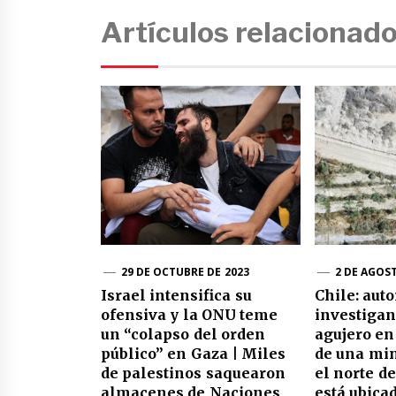
Artículos relacionad
29 DE OCTUBRE DE 2023
2 DE AGOS
Israel intensifica su
Chile: aut
ofensiva y la ONU teme
investigan
un “colapso del orden
agujero en 
público” en Gaza | Miles
de una min
de palestinos saquearon
el norte de
almacenes de Naciones
está ubicad