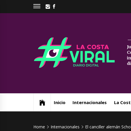
Skip
INSTAGRAM
FACEBOOK
to
content
La
J
C
Co
i
d
Vi
Web de noticias del Partido de La Costa
Inicio
Internacionales
La Cost
Home
Internacionales
El canciller alemán Scho