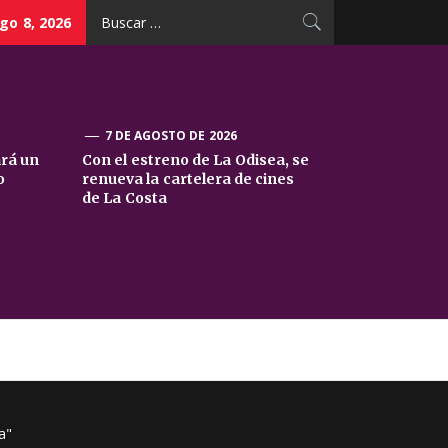
Buscar:
go 8, 2026
7 DE AGOSTO DE 2026
ará un
Con el estreno de La Odisea, se
o
renueva la cartelera de cines
de La Costa
a"