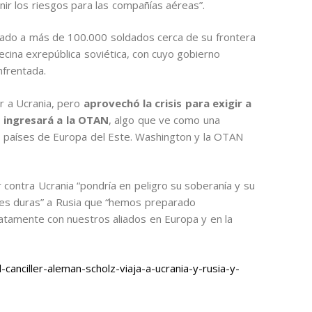
ir los riesgos para las compañías aéreas”.
ado a más de 100.000 soldados cerca de su frontera
ecina exrepública soviética, con cuyo gobierno
nfrentada.
ir a Ucrania, pero
aprovechó la crisis para exigir a
 ingresará a la OTAN
, algo que ve como una
en países de Europa del Este. Washington y la OTAN
r contra Ucrania “pondría en peligro su soberanía y su
iones duras” a Rusia que “hemos preparado
tamente con nuestros aliados en Europa y en la
anciller-aleman-scholz-viaja-a-ucrania-y-rusia-y-