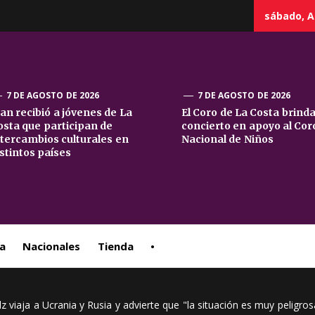
sábado, A
7 DE AGOSTO DE 2026
7 DE AGOSTO DE 2026
uan recibió a jóvenes de La
El Coro de La Costa brind
osta que participan de
concierto en apoyo al Cor
sta
ntercambios culturales en
Nacional de Niños
istintos países
ral
a
Nacionales
Tienda
•
lz viaja a Ucrania y Rusia y advierte que "la situación es muy peligros