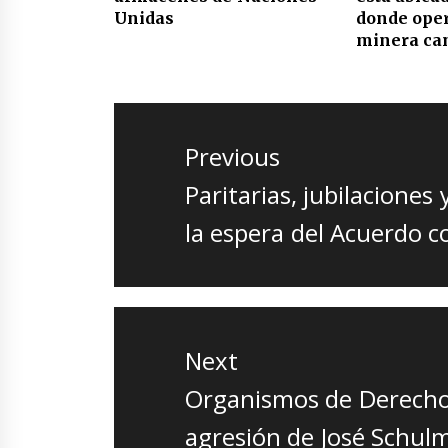
Unidas
donde ope
minera ca
Navegación
de
Previous
entradas
Previous
Paritarias, jubilaciones
post:
la espera del Acuerdo c
Next
Next
Organismos de Derecho
post:
agresión de José Schul