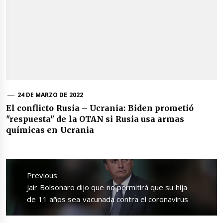
24 DE MARZO DE 2022
El conflicto Rusia – Ucrania: Biden prometió
"respuesta" de la OTAN si Rusia usa armas
químicas en Ucrania
Navegación
de
Previous
entradas
Previous
Jair Bolsonaro dijo que no permitirá que su hija
post:
de 11 años sea vacunada contra el coronavirus