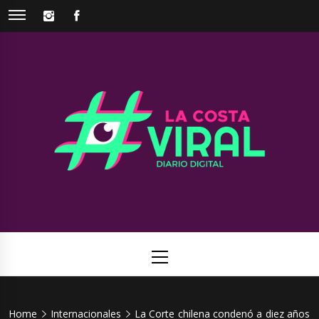
Skip
INSTAGRAM
FACEBOOK
to
content
La Costa
Web de noticias del Partido de La Costa
Viral
Primary
Menu
Home
Internacionales
La Corte chilena condenó a diez años