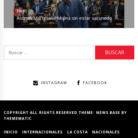
Next
Next
Asumió Martiniano Molina sin estar vacunado
post:
Buscar:
INSTAGRAM
FACEBOOK
COPYRIGHT ALL RIGHTS RESERVED THEME:
NEWS BASE
BY
THEMEMATIC
INICIO
INTERNACIONALES
LA COSTA
NACIONALES