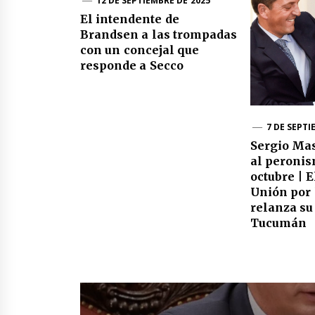
12 DE SEPTIEMBRE DE 2025
El intendente de
Brandsen a las trompadas
con un concejal que
responde a Secco
7 DE SEPTI
Sergio Mas
al peronis
octubre | E
Unión por 
relanza s
Tucumán
Navegación
de