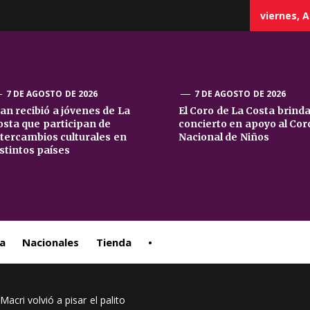
viernes, A
7 DE AGOSTO DE 2026
7 DE AGOSTO DE 2026
uan recibió a jóvenes de La
El Coro de La Costa brind
osta que participan de
concierto en apoyo al Cor
sta
ntercambios culturales en
Nacional de Niños
istintos países
ral
a
Nacionales
Tienda
•
acri volvió a pisar el palito