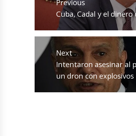
Previous
entradas
Previous
Cuba, Cadal y el dinero
post:
Next
Next
Intentaron asesinar al 
post:
un dron con explosivos