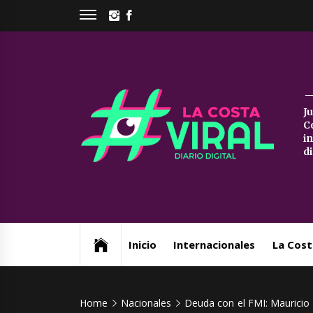
Skip
INSTAGRAM
FACEBOOK
to
content
La
J
C
Co
i
d
Vi
Web de noticias del Partido de La Costa
Inicio
Internacionales
La Cost
Home
Nacionales
Deuda con el FMI: Mauricio M