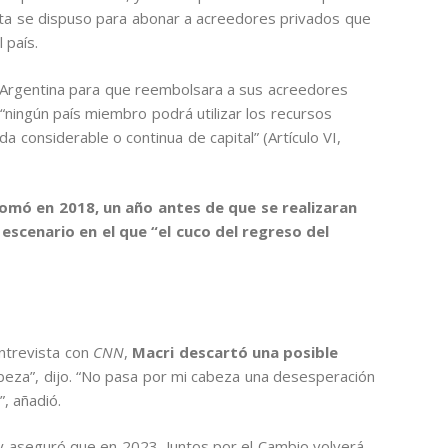
lata se dispuso para abonar a acreedores privados que
l país.
a Argentina para que reembolsara a sus acreedores
ningún país miembro podrá utilizar los recursos
a considerable o continua de capital” (Artículo VI,
omó en 2018, un año antes de que se realizaran
n escenario en el que “el cuco del regreso del
entrevista con
CNN
,
Macri descartó una posible
abeza”, dijo. “No pasa por mi cabeza una desesperación
, añadió.
 y aseguró que en 2023, Juntos por el Cambio volverá