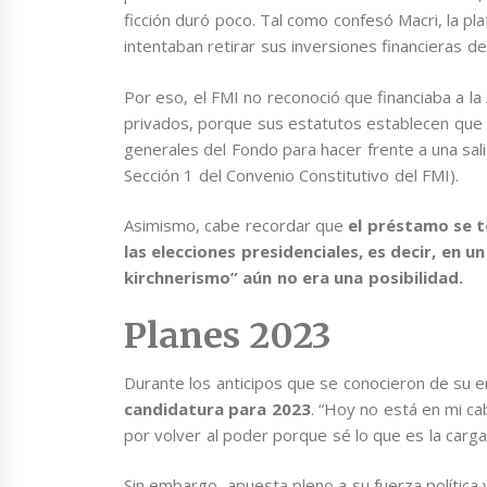
ficción duró poco. Tal como confesó Macri, la p
intentaban retirar sus inversiones financieras de
Por eso, el FMI no reconoció que financiaba a l
privados, porque sus estatutos establecen que “
generales del Fondo para hacer frente a una salid
Sección 1 del Convenio Constitutivo del FMI).
Asimismo, cabe recordar que
el préstamo se t
las elecciones presidenciales, es decir, en u
kirchnerismo” aún no era una posibilidad.
Planes 2023
Durante los anticipos que se conocieron de su 
candidatura para 2023
. “Hoy no está en mi c
por volver al poder porque sé lo que es la carga”
Sin embargo, apuesta pleno a su fuerza política