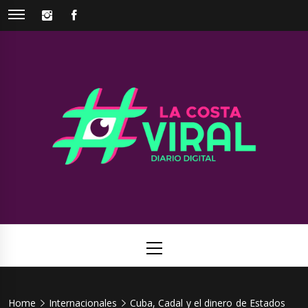
Skip
INSTAGRAM
FACEBOOK
to
content
La Costa
Web de noticias del Partido de La Costa
Viral
Primary
Menu
Home
Internacionales
Cuba, Cadal y el dinero de Estados