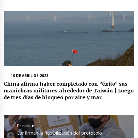
10 DE ABRIL DE 2023
China afirma haber completado con “éxito” sus
maniobras militares alrededor de Taiwán | Luego
de tres días de bloqueo por aire y mar
Navegación
de
Previous
entradas
Previous
Confirman la flexibilización del protocolo