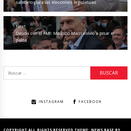
post:
sanitario para las elecciones legislativas
Next
Next
Deuda con el FMI: Mauricio Macri volvió a pisar el
post:
palito
Buscar:
INSTAGRAM
FACEBOOK
COPYRIGHT ALL RIGHTS RESERVED THEME:
NEWS BASE
BY