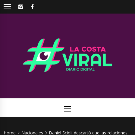
Skip
INSTAGRAM
FACEBOOK
to
content
La Costa
Web de noticias del Partido de La Costa
Viral
Primary
Menu
Home
Nacionales
Daniel Scioli descartó que las relaciones