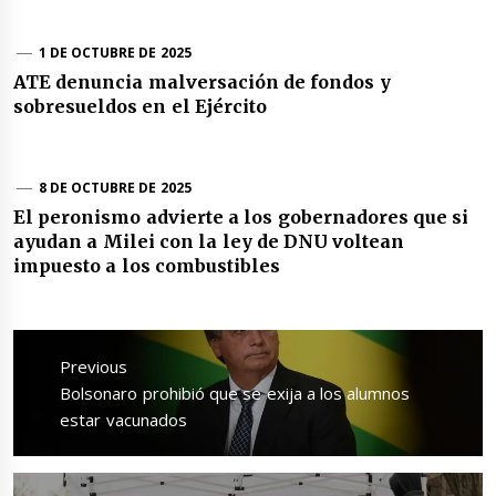
1 DE OCTUBRE DE 2025
ATE denuncia malversación de fondos y
sobresueldos en el Ejército
8 DE OCTUBRE DE 2025
El peronismo advierte a los gobernadores que si
ayudan a Milei con la ley de DNU voltean
impuesto a los combustibles
Navegación
de
Previous
entradas
Previous
Bolsonaro prohibió que se exija a los alumnos
post:
estar vacunados