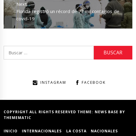
Next
Next
Florida registró un récord de 77 mil contagios de
post:
covid-19
Buscar:
INSTAGRAM
FACEBOOK
COPYRIGHT ALL RIGHTS RESERVED THEME:
NEWS BASE
BY
THEMEMATIC
INICIO
INTERNACIONALES
LA COSTA
NACIONALES