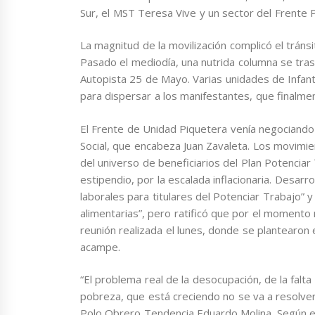
Sur, el MST Teresa Vive y un sector del Frente Po
La magnitud de la movilización complicó el tráns
Pasado el mediodía, una nutrida columna se trasl
Autopista 25 de Mayo. Varias unidades de Infanter
para dispersar a los manifestantes, que finalmen
El Frente de Unidad Piquetera venía negociando 
Social, que encabeza Juan Zavaleta. Los movimie
del universo de beneficiarios del Plan Potenciar
estipendio, por la escalada inflacionaria. Desarr
laborales para titulares del Potenciar Trabajo” 
alimentarias”, pero ratificó que por el momento
reunión realizada el lunes, donde se plantearon e
acampe.
“El problema real de la desocupación, de la falta 
pobreza, que está creciendo no se va a resolver 
Polo Obrero Tendencia Eduardo Molina. Según el 