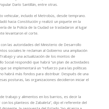
pular Darío Santillán, entre otras.
ito vehicular, incluido el Metrobús, desde temprano.
adó hacia Constitución y realizó un piquete en la
ía de la Policía de la Ciudad se trasladaron al lugar
te levantaron el corte.
con las autoridades del Ministerio de Desarrollo
ntos sociales le reclaman al Gobierno una ampliación
 Trabajo y una actualización de los montos de
ollo Social respondió que habrá “un plan de actividades
y que se implementará un “refuerzo para las políticas
 no habrá más fondos para distribuir. Después de una
sas posturas, las organizaciones decidieron iniciar el
de trabajo y alimentos en los barrios, es decir la
con los planteos de Zabaleta”, dijo el referente del
dirigente, la respuesta del Estado “no alcanza a