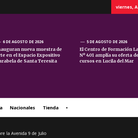
viernes, A
6 DE AGOSTO DE 2026
5 DE AGOSTO DE 2026
nauguran nueva muestra de
El Centro de Formación L
rte en el Espacio Expositivo
Nº 401 amplía su oferta d
sta
arabela de Santa Teresita
cursos en Lucila del Mar
ral
a
Nacionales
Tienda
•
re la Avenida 9 de Julio