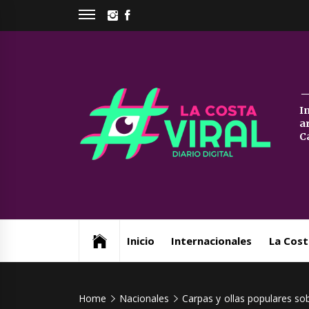
Skip
INSTAGRAM
FACEBOOK
to
content
La
I
a
Co
C
Vi
Web de noticias del Partido de La Costa
Inicio
Internacionales
La Cost
Home
Nacionales
Carpas y ollas populares sob