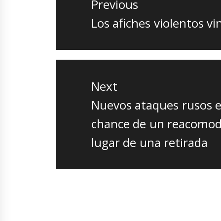
Previous
entradas
Previous
Los afiches violentos v
post:
Next
Next
Nuevos ataques rusos e
post:
chance de un reacomod
lugar de una retirada