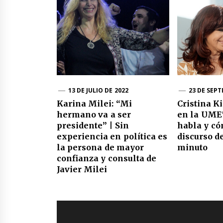
13 DE JULIO DE 2022
23 DE SEPT
Karina Milei: “Mi
Cristina K
hermano va a ser
en la UMET
presidente” | Sin
habla y có
experiencia en política es
discurso d
la persona de mayor
minuto
confianza y consulta de
Javier Milei
Navegación
de