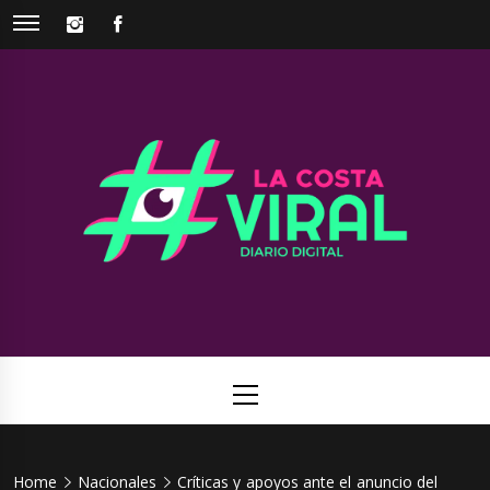
Skip
INSTAGRAM
FACEBOOK
to
content
La Costa
Web de noticias del Partido de La Costa
Viral
Primary
Menu
Home
Nacionales
Críticas y apoyos ante el anuncio del