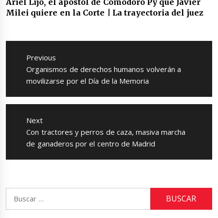
Ariel Lijo, el apostol de Comodoro Py que Javier
Milei quiere en la Corte | La trayectoria del juez
Navegación
de
Previous
entradas
Previous
Organismos de derechos humanos volverán a
post:
movilizarse por el Día de la Memoria
Next
Next
Con tractores y perros de caza, masiva marcha
post:
de ganaderos por el centro de Madrid
Buscar: