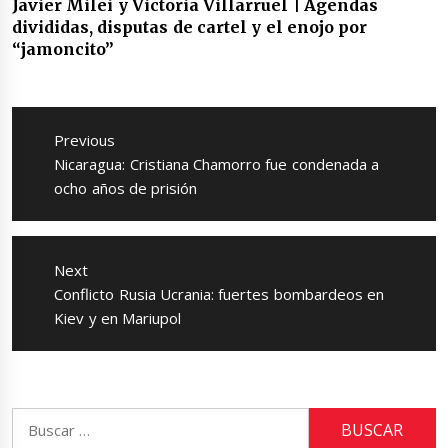
Javier Milei y Victoria Villarruel | Agendas
divididas, disputas de cartel y el enojo por
“jamoncito”
Navegación
de
Previous
entradas
Previous
Nicaragua: Cristiana Chamorro fue condenada a
post:
ocho años de prisión
Next
Next
Conflicto Rusia Ucrania: fuertes bombardeos en
post:
Kiev y en Mariupol
Buscar: