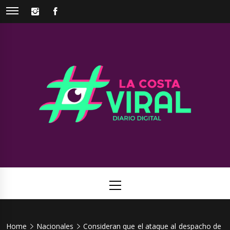
Skip
INSTAGRAM
FACEBOOK
to
content
La Costa
Web de noticias del Partido de La Costa
Viral
Primary
Menu
Home
Nacionales
Consideran que el ataque al despacho de