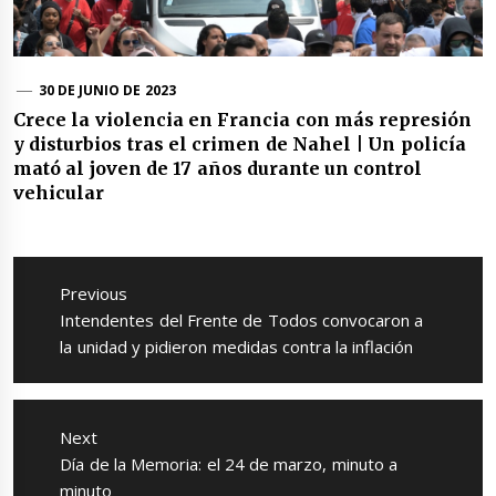
30 DE JUNIO DE 2023
Crece la violencia en Francia con más represión
y disturbios tras el crimen de Nahel | Un policía
mató al joven de 17 años durante un control
vehicular
Navegación
de
Previous
entradas
Previous
Intendentes del Frente de Todos convocaron a
post:
la unidad y pidieron medidas contra la inflación
Next
Next
Día de la Memoria: el 24 de marzo, minuto a
post:
minuto