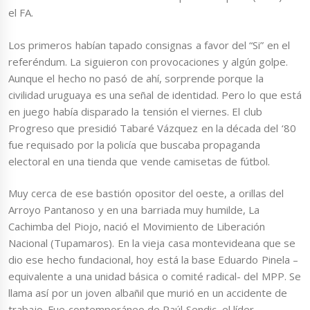
el FA.
Los primeros habían tapado consignas a favor del “Si” en el
referéndum. La siguieron con provocaciones y algún golpe.
Aunque el hecho no pasó de ahí, sorprende porque la
civilidad uruguaya es una señal de identidad. Pero lo que está
en juego había disparado la tensión el viernes. El club
Progreso que presidió Tabaré Vázquez en la década del ‘80
fue requisado por la policía que buscaba propaganda
electoral en una tienda que vende camisetas de fútbol.
Muy cerca de ese bastión opositor del oeste, a orillas del
Arroyo Pantanoso y en una barriada muy humilde, La
Cachimba del Piojo, nació el Movimiento de Liberación
Nacional (Tupamaros). En la vieja casa montevideana que se
dio ese hecho fundacional, hoy está la base Eduardo Pinela –
equivalente a una unidad básica o comité radical- del MPP. Se
llama así por un joven albañil que murió en un accidente de
trabajo. Fue contemporáneo de Raúl Sendic, el líder