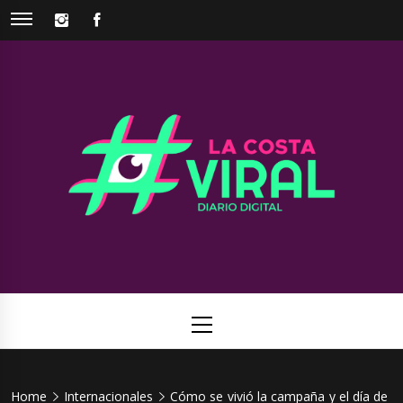
Skip
INSTAGRAM
FACEBOOK
to
content
La Costa
Web de noticias del Partido de La Costa
Viral
Primary
Menu
Home
Internacionales
Cómo se vivió la campaña y el día de