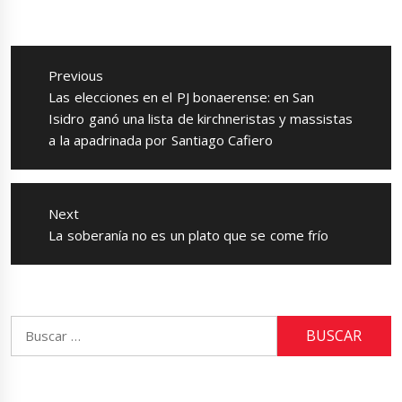
Navegación
de
Previous
entradas
Previous
Las elecciones en el PJ bonaerense: en San
post:
Isidro ganó una lista de kirchneristas y massistas
a la apadrinada por Santiago Cafiero
Next
Next
La soberanía no es un plato que se come frío
post:
Buscar: