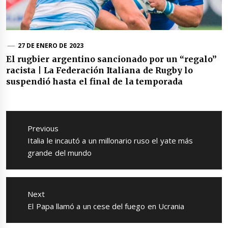
27 DE ENERO DE 2023
El rugbier argentino sancionado por un “regalo”
racista | La Federación Italiana de Rugby lo
suspendió hasta el final de la temporada
Navegación
de
Previous
entradas
Previous
Italia le incautó a un millonario ruso el yate más
post:
grande del mundo
Next
Next
El Papa llamó a un cese del fuego en Ucrania
post: