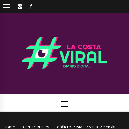
Skip
INSTAGRAM
FACEBOOK
to
content
La Costa
Web de noticias del Partido de La Costa
Viral
Primary
Menu
Home
Internacionales
Conflicto Rusia Ucrania: Zelenski