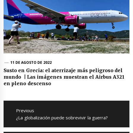
11 DE AGOSTO DE 2022
Susto en Grecia: el aterrizaje más peligroso del
mundo | Las imágenes muestran el Airbus A321
en pleno descenso
Navegación
de
Previous
entradas
Previous
¿La globalización puede sobrevivir la guerra?
post: