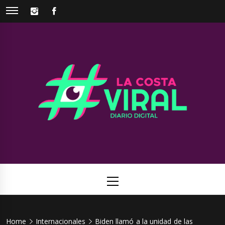
Skip
INSTAGRAM
FACEBOOK
to
content
La Costa
Web de noticias del Partido de La Costa
Viral
Primary
Menu
Home
Internacionales
Biden llamó a la unidad de las