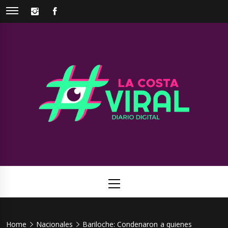
Skip
INSTAGRAM
FACEBOOK
to
content
La Costa
Web de noticias del Partido de La Costa
Viral
Primary
Menu
Home
Nacionales
Bariloche: Condenaron a quienes