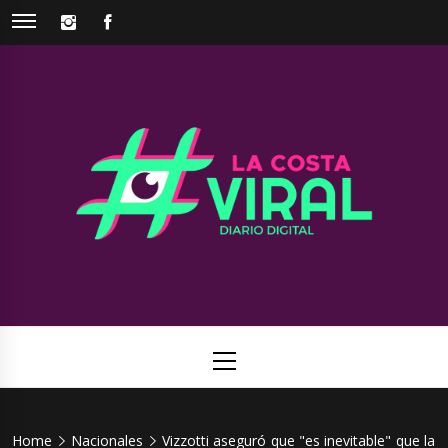
Skip
INSTAGRAM
FACEBOOK
to
content
La Costa
Web de noticias del Partido de La Costa
Viral
Primary
Menu
Home
Nacionales
Vizzotti aseguró que "es inevitable" que la