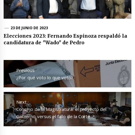
23 DE JUNIO DE 2023
Elecciones 2023: Fernando Espinoza respaldó la
candidatura de "Wado" de Pedro
Navegación
de
Previous
entradas
Previous
¿Por qué voto lo que voto?
post:
Next
Next
Consejo de la Magistratura: el proyecto del
post:
Gobierno versus el fallo de la Corte