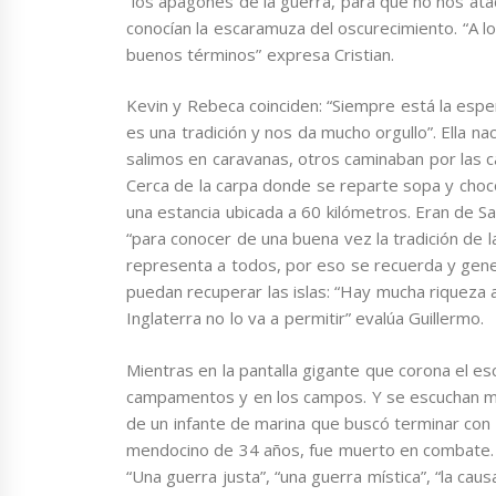
“los apagones de la guerra, para que no nos a
conocían la escaramuza del oscurecimiento. “A lo
buenos términos” expresa Cristian.
Kevin y Rebeca coinciden: “Siempre está la espe
es una tradición y nos da mucho orgullo”. Ella n
salimos en caravanas, otros caminaban por las c
Cerca de la carpa donde se reparte sopa y choco
una estancia ubicada a 60 kilómetros. Eran de Sa
“para conocer de una buena vez la tradición de l
representa a todos, por eso se recuerda y gene
puedan recuperar las islas: “Hay mucha riqueza a
Inglaterra no lo va a permitir” evalúa Guillermo.
Mientras en la pantalla gigante que corona el es
campamentos y en los campos. Y se escuchan men
de un infante de marina que buscó terminar con el
mendocino de 34 años, fue muerto en combate. S
“Una guerra justa”, “una guerra mística”, “la cau