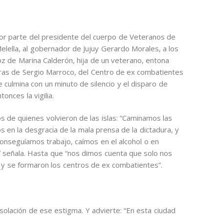
 por parte del presidente del cuerpo de Veteranos de
Melella, al gobernador de Jujuy Gerardo Morales, a los
oz de Marina Calderón, hija de un veterano, entona
labras de Sergio Marroco, del Centro de ex combatientes
e culmina con un minuto de silencio y el disparo de
onces la vigilia.
 de quienes volvieron de las islas: “Caminamos las
en la desgracia de la mala prensa de la dictadura, y
conseguíamos trabajo, caímos en el alcohol o en
ó” señala. Hasta que “nos dimos cuenta que solo nos
 y se formaron los centros de ex combatientes”.
esolación de ese estigma. Y advierte: “En esta ciudad