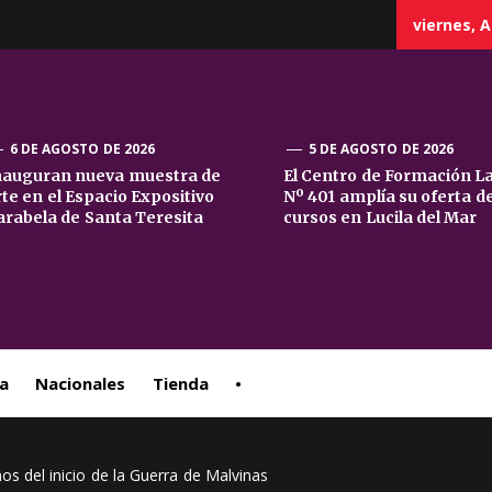
viernes, A
6 DE AGOSTO DE 2026
5 DE AGOSTO DE 2026
nauguran nueva muestra de
El Centro de Formación L
rte en el Espacio Expositivo
Nº 401 amplía su oferta d
sta
arabela de Santa Teresita
cursos en Lucila del Mar
ral
a
Nacionales
Tienda
•
ños del inicio de la Guerra de Malvinas