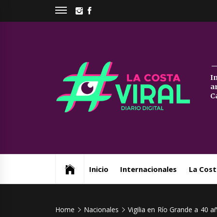
Skip
INSTAGRAM
FACEBOOK
to
content
La
I
a
Co
C
Vi
Web de noticias del Partido de La Costa
Inicio
Internacionales
La Cost
Home
Nacionales
Vigilia en Río Grande a 40 a