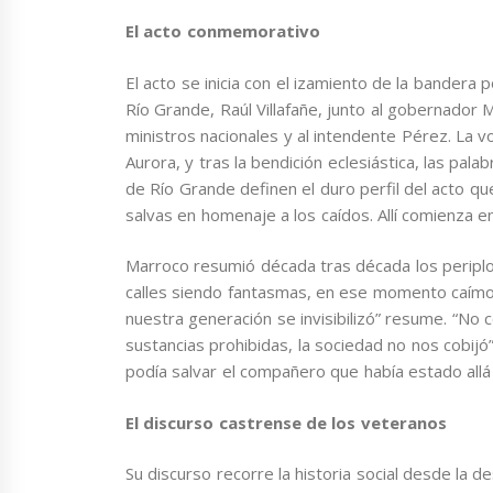
El acto conmemorativo
El acto se inicia con el izamiento de la bandera
Río Grande, Raúl Villafañe, junto al gobernador 
ministros nacionales y al intendente Pérez. La v
Aurora, y tras la bendición eclesiástica, las pa
de Río Grande definen el duro perfil del acto qu
salvas en homenaje a los caídos. Allí comienza ent
Marroco resumió década tras década los periplos
calles siendo fantasmas, en ese momento caímos 
nuestra generación se invisibilizó” resume. “No 
sustancias prohibidas, la sociedad no nos cobij
podía salvar el compañero que había estado allá
El discurso castrense de los veteranos
Su discurso recorre la historia social desde la d