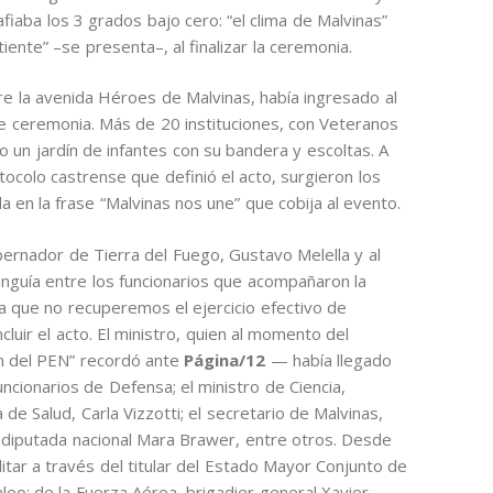
iaba los 3 grados bajo cero: “el clima de Malvinas”
ente” –se presenta–, al finalizar la ceremonia.
e la avenida Héroes de Malvinas, había ingresado al
de ceremonia. Más de 20 instituciones, con Veteranos
so un jardín de infantes con su bandera y escoltas. A
colo castrense que definió el acto, surgieron los
 en la frase “Malvinas nos une” que cobija al evento.
bernador de Tierra del Fuego, Gustavo Melella y al
inguía entre los funcionarios que acompañaron la
ta que no recuperemos el ejercicio efectivo de
cluir el acto. El ministro, quien al momento del
ón del PEN” recordó ante
Página/12
— había llegado
uncionarios de Defensa; el ministro de Ciencia,
 de Salud, Carla Vizzotti; el secretario de Malvinas,
la diputada nacional Mara Brawer, entre otros. Desde
itar a través del titular del Estado Mayor Conjunto de
leo; de la Fuerza Aérea, brigadier general Xavier