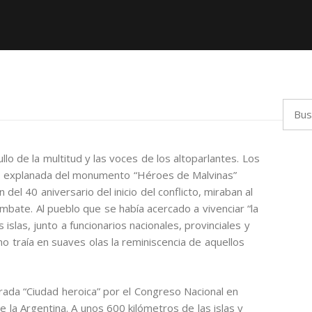
Busca
lo de la multitud y las voces de los altoparlantes. Los
la explanada del monumento “Héroes de Malvinas”
el 40 aniversario del inicio del conflicto, miraban al
ombate. Al pueblo que se había acercado a vivenciar “la
 islas, junto a funcionarios nacionales, provinciales y
no traía en suaves olas la reminiscencia de aquellos
rada “Ciudad heroica” por el Congreso Nacional en
 la Argentina. A unos 600 kilómetros de las islas y