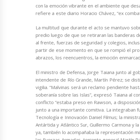
con la emoción vibrante en el ambiente que desaf
refiere a este diario Horacio Chávez, “ex combati
La multitud que durante el acto se mantuvo sobr
predio luego de que se retiraran las banderas 
al frente, fuerzas de seguridad y colegios, inclu
partir de ese momento en que se rompió el proto
abrazos, los reencuentros, la emoción enmarcada
El ministro de Defensa, Jorge Taiana junto al go
intendente de Río Grande, Martín Pérez; se dist
vigilia. “Malvinas será un reclamo pendiente has
soberanía sobre las Islas”, expresó Taiana al con
conflicto “estaba preso en Rawson, a disposici
junto a una importante comitiva. La integraban f
Tecnología e Innovación Daniel Filmus; la ministra
Antártida y Atlántico Sur, Guillermo Carmona y 
ya, también lo acompañaba la representación mil
las Fuerzas Armadas, teniente general Martín Pa