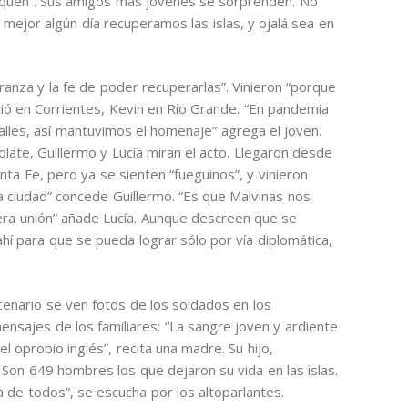
taquen”. Sus amigos más jóvenes se sorprenden. No
 mejor algún día recuperamos las islas, y ojalá sea en
ranza y la fe de poder recuperarlas”. Vinieron “porque
ació en Corrientes, Kevin en Río Grande. “En pandemia
alles, así mantuvimos el homenaje” agrega el joven.
late, Guillermo y Lucía miran el acto. Llegaron desde
nta Fe, pero ya se sienten “fueguinos”, y vinieron
a ciudad” concede Guillermo. “Es que Malvinas nos
ra unión” añade Lucía. Aunque descreen que se
hí para que se pueda lograr sólo por vía diplomática,
cenario se ven fotos de los soldados en los
sajes de los familiares: “La sangre joven y ardiente
 oprobio inglés”, recita una madre. Su hijo,
on 649 hombres los que dejaron su vida en las islas.
sa de todos”, se escucha por los altoparlantes.