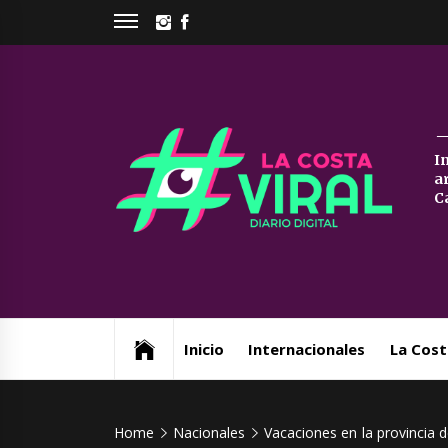
Skip
INSTAGRAM
FACEBOOK
to
content
La
I
a
Co
C
Vi
Web de noticias del Partido de La Costa
Inicio
Internacionales
La Cost
Home
Nacionales
Vacaciones en la provincia d