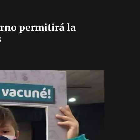
erno permitirá la
s