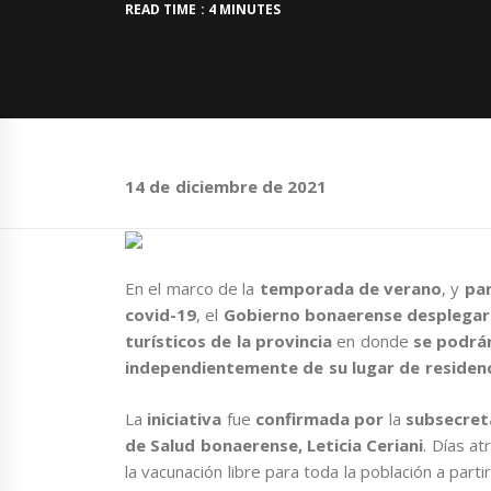
READ TIME : 4 MINUTES
14 de diciembre de 2021
En el marco de la
temporada de verano
, y
par
covid-19
, el
Gobierno bonaerense desplegará
turísticos de la provincia
en donde
se podrán
independientemente de su lugar de residen
La
iniciativa
fue
confirmada por
la
subsecreta
de Salud bonaerense, Leticia Ceriani
. Días at
la vacunación libre para toda la población a parti