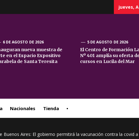
jueves, A
6 DE AGOSTO DE 2026
5 DE AGOSTO DE 2026
nauguran nueva muestra de
El Centro de Formación L
rte en el Espacio Expositivo
Nº 401 amplía su oferta d
sta
arabela de Santa Teresita
cursos en Lucila del Mar
ral
a
Nacionales
Tienda
•
e Buenos Aires: El gobierno permitirá la vacunación contra la covid a