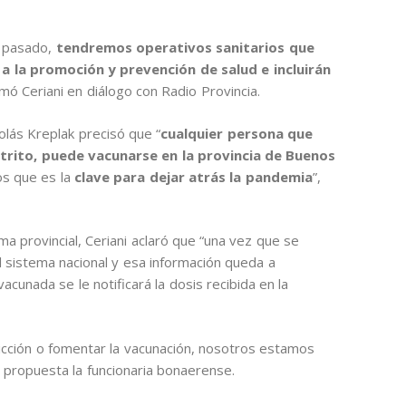
o pasado,
tendremos operativos sanitarios que
a la promoción y prevención de salud e incluirán
mó Ceriani en diálogo con Radio Provincia.
colás Kreplak precisó que “
cualquier persona que
strito, puede vacunarse en la provincia de Buenos
os que es la
clave para dejar atrás la pandemia
”,
ema provincial, Ceriani aclaró que “una vez que se
sistema nacional y esa información queda a
vacunada se le notificará la dosis recibida en la
icción o fomentar la vacunación, nosotros estamos
a propuesta la funcionaria bonaerense.