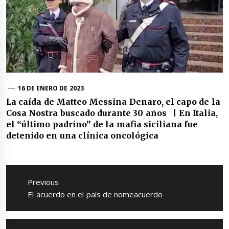
16 DE ENERO DE 2023
La caída de Matteo Messina Denaro, el capo de la
Cosa Nostra buscado durante 30 años | En Italia,
el “último padrino” de la mafia siciliana fue
detenido en una clínica oncológica
Navegación
de
Previous
entradas
Previous
El acuerdo en el país de nomeacuerdo
post: