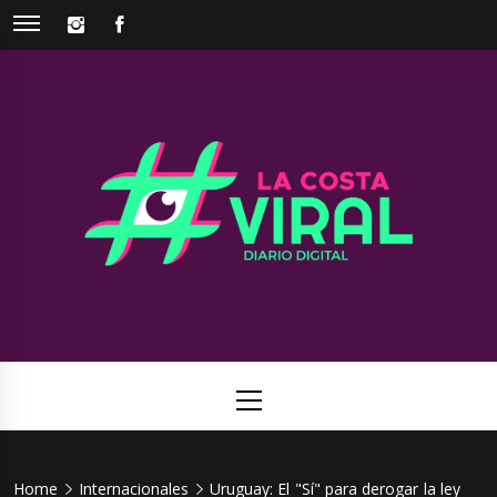
Skip
INSTAGRAM
FACEBOOK
to
content
La Costa
Web de noticias del Partido de La Costa
Viral
Primary
Menu
Home
Internacionales
Uruguay: El "Sí" para derogar la ley