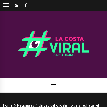
Skip
INSTAGRAM
FACEBOOK
to
content
La Costa
Web de noticias del Partido de La Costa
Viral
Primary
Menu
Home
Nacionales
Unidad del oficialismo para rechazar el