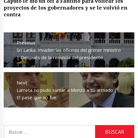
Caputo le dio un off a Fantino para voltear los
proyectos de los gobernadores y se le volvió en
contra
Navegación
de
Previous
entradas
Previous
Sri Lanka: Invaden las oficinas del primer ministro
post:
| Después de la renuncia del presidente
Next
Next
Larreta no pudo sumar a Monzó a su armado |
post:
El pase que no fue
Buscar: