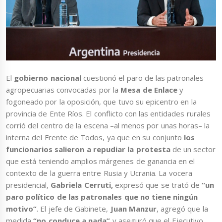
El
gobierno nacional
cuestionó el paro de las patronales
agropecuarias convocadas por la
Mesa de Enlace
y
fogoneado por la oposición, que tuvo su epicentro en la
provincia de Ente Ríos. El conflicto con las entidades rurales
corrió del centro de la escena –al menos por unas horas– la
interna del Frente de Todos, ya que en su conjunto
los
funcionarios salieron a repudiar la protesta
de un
sector
que está teniendo amplios márgenes de ganancia en el
contexto de la guerra entre Rusia y Ucrania. La vocera
presidencial,
Gabriela Cerruti,
expresó que se trató de
“un
paro político de las patronales que no tiene ningún
motivo”
. El jefe de Gabinete,
Juan Manzur
, agregó que la
medida
“no conduce a nada”
y aseguró que el Ejecutivo