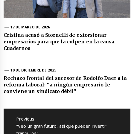
17 DE MARZO DE 2026
Cristina acusó a Stornelli de extorsionar
empresarios para que la culpen en la causa
Cuadernos
10 DE DICIEMBRE DE 2025
Rechazo frontal del sucesor de Rodolfo Daer a la
reforma laboral: “a ningún empresario le
conviene un sindicato débil”
Navegación
de
Previous
entradas
Previous
"Veo un gran futuro, así que pueden invertir
post:
tranquilos"