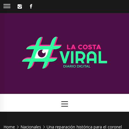
Skip
INSTAGRAM
FACEBOOK
to
content
La Costa
Web de noticias del Partido de La Costa
Viral
Primary
Menu
Home
Nacionales
Una reparación histórica para el coronel