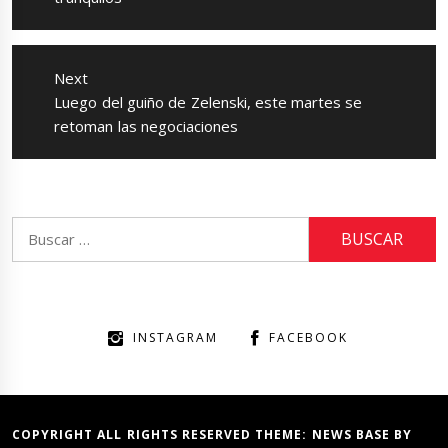
Next
Next
Luego del guiño de Zelenski, este martes se
post:
retoman las negociaciones
Buscar:
INSTAGRAM
FACEBOOK
COPYRIGHT ALL RIGHTS RESERVED THEME:
NEWS BASE
BY