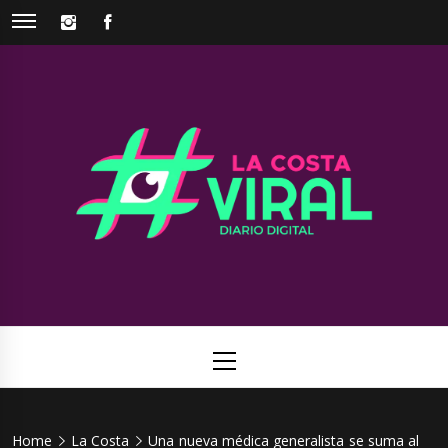
Skip
INSTAGRAM
FACEBOOK
to
content
La Costa
Web de noticias del Partido de La Costa
Viral
Primary
Menu
Home
La Costa
Una nueva médica generalista se suma al