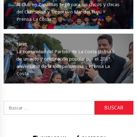
entradas
Previous
Al Club en Zapatillas llegó para los chicos y chicas
post:
del Club Social y Deportivo Mar del Tuyú –
Prensa La Costa
Next
Next
La comunidad del Partido de La Costa disfrutó
post:
de un acto y celebración popular por el 206°
aniversario de la Independencia – Prensa La
Costa
Buscar: