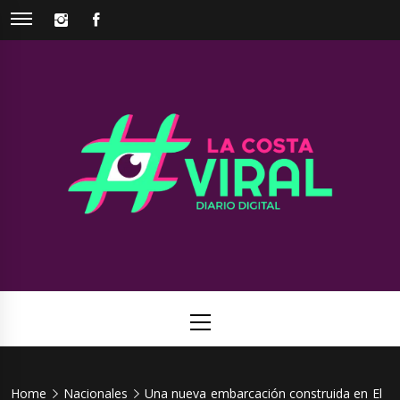
Skip
INSTAGRAM
FACEBOOK
to
content
La Costa
Web de noticias del Partido de La Costa
Viral
Primary
Menu
Home
Nacionales
Una nueva embarcación construida en El