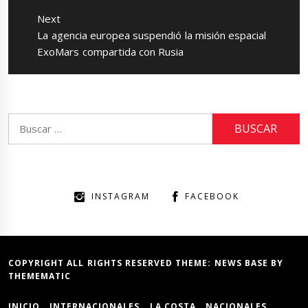
Next
Next
La agencia europea suspendió la misión espacial
post:
ExoMars compartida con Rusia
Buscar:
INSTAGRAM
FACEBOOK
COPYRIGHT ALL RIGHTS RESERVED THEME:
NEWS BASE
BY
THEMEMATIC
INICIO
INTERNACIONALES
LA COSTA
NACIONALES