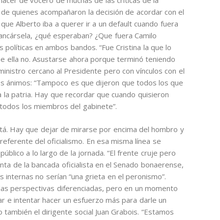
acer de vocero de muchas de las críticas de la
 de quienes acompañaron la decisión de acordar con el
 que Alberto iba a querer ir a un default cuando fuera
ancársela, ¿qué esperaban? ¿Que fuera Camilo
s políticas en ambos bandos. “Fue Cristina la que lo
ue ella no. Asustarse ahora porque terminó teniendo
 ministro cercano al Presidente pero con vínculos con el
los ánimos: “Tampoco es que dijeron que todos los que
a la patria. Hay que recordar que cuando quisieron
 todos los miembros del gabinete”.
stá. Hay que dejar de mirarse por encima del hombro y
 referente del oficialismo. En esa misma línea se
blico a lo largo de la jornada. “El frente cruje pero
nta de la bancada oficialista en el Senado bonaerense,
 internas no serían “una grieta en el peronismo”.
as perspectivas diferenciadas, pero en un momento
nar e intentar hacer un esfuerzo más para darle un
también el dirigente social Juan Grabois. “Estamos