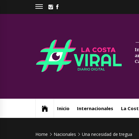
Skip
INSTAGRAM
FACEBOOK
to
content
La
I
a
Co
C
Vi
Web de noticias del Partido de La Costa
Inicio
Internacionales
La Cost
Home
Nacionales
Una necesidad de tregua