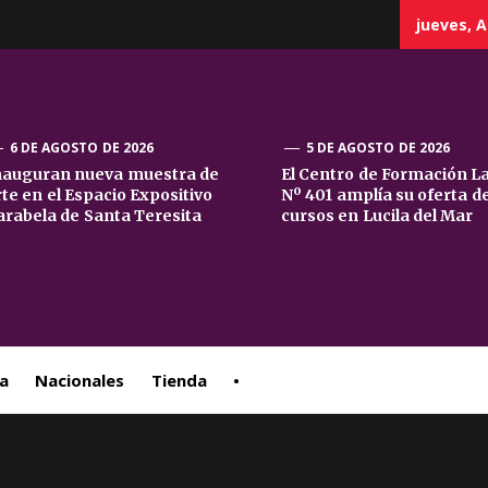
jueves, A
6 DE AGOSTO DE 2026
5 DE AGOSTO DE 2026
nauguran nueva muestra de
El Centro de Formación L
rte en el Espacio Expositivo
Nº 401 amplía su oferta d
sta
arabela de Santa Teresita
cursos en Lucila del Mar
ral
a
Nacionales
Tienda
•