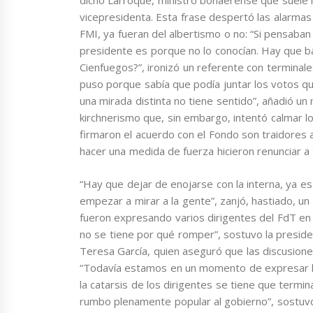
dicho Larroque, ministro bonaerense que suele h
vicepresidenta. Esta frase despertó las alarmas
FMI, ya fueran del albertismo o no: “Si pensaban
presidente es porque no lo conocían. Hay que b
Cienfuegos?”, ironizó un referente con terminale
puso porque sabía que podía juntar los votos q
una mirada distinta no tiene sentido”, añadió un
kirchnerismo que, sin embargo, intentó calmar 
firmaron el acuerdo con el Fondo son traidores 
hacer una medida de fuerza hicieron renunciar a
“Hay que dejar de enojarse con la interna, ya e
empezar a mirar a la gente”, zanjó, hastiado, un
fueron expresando varios dirigentes del FdT en pú
no se tiene por qué romper”, sostuvo la preside
Teresa García, quien aseguró que las discusiones
“Todavía estamos en un momento de expresar l
la catarsis de los dirigentes se tiene que termi
rumbo plenamente popular al gobierno”, sostuvo 