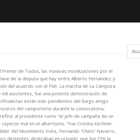
Busca
l Frente de Todos, las masivas movilizaciones por el
clave de la disputa que hay entre Alberto Fernández y
ción del acuerdo con el FMI. La marcha de La Cámpora
 mil asistentes, fue una potente demostración de
 oficialistas están más pendientes del fuego amigo
 voceros del camporismo durante la convocatoria,
refirió al presidente como “el jefe de campaña de un
 cayeron mal en el albertismo. “Fue Cristina Kirchner
l líder del Movimiento Evita, Fernando “Chino” Navarro,
os dirigentes deslizaban en privado: que fue CFK la