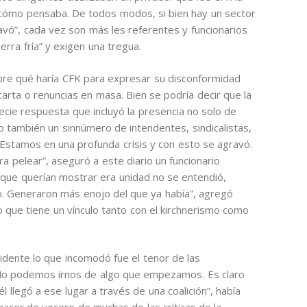
cómo pensaba. De todos modos, si bien hay un sector
ravó”, cada vez son más les referentes y funcionarios
rra fría” y exigen una tregua.
bre qué haría CFK para expresar su disconformidad
carta o renuncias en masa. Bien se podría decir que la
cie respuesta que incluyó la presencia no solo de
o también un sinnúmero de intendentes, sindicalistas,
 “Estamos en una profunda crisis y con esto se agravó.
a pelear”, aseguró a este diario un funcionario
o que querían mostrar era unidad no se entendió,
o. Generaron más enojo del que ya había”, agregó
mo que tiene un vínculo tanto con el kirchnerismo como
idente lo que incomodó fue el tenor de las
 “No podemos irnos de algo que empezamos. Es claro
l llegó a ese lugar a través de una coalición”, había