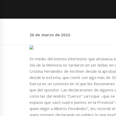
26 de marzo de 2022
En medio del intenso internismo que atraviesa e
Día de la Memoria no tardaron en ser leídas en 
Cristina Fernández de Kirchner desde la aproba
desde la exEsma, que contó con algo más de 50
fuerza en un contexto en el que les funcionaries
que del opositor. Las declaraciones de algunos
como las del Andrés “Cuervo” Larroque –que se 
espacio que sacó cuatro puntos en la Provincia”–
quien eligió a Alberto Fernández”, les recordó e
quien terminó declarando en público lo que much