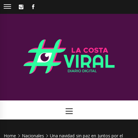
Skip
INSTAGRAM
FACEBOOK
to
content
La Costa
Web de noticias del Partido de La Costa
Viral
Primary
Menu
Home
Nacionales
Una navidad sin paz en Juntos por el