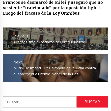
Francos se desmarcó de Milei y aseguró que no
se siente “traicionado” por la oposición light |
Luego del fracaso de la Ley Ómnibus
Navegación
de
Previous
entradas
Previous
Avances tras el rechazo del Presupuesto
post:
Next
Next
Murió Desmond Tutu, símbolo de la lucha contra
post:
el apartheid y Premio Nobel de la Paz
Buscar: