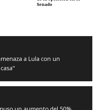
Senado
amenaza a Lula con un
 casa"
ispuso un aumento del 50%