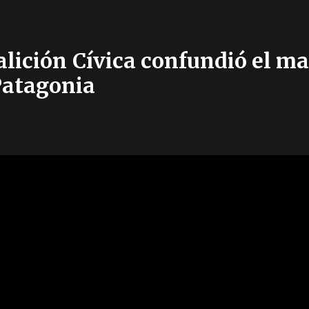
alición Cívica confundió el m
Patagonia