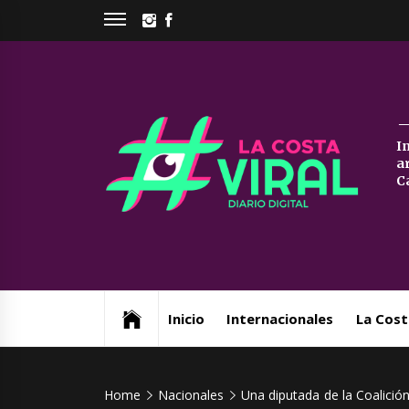
Skip
INSTAGRAM
FACEBOOK
to
content
La
I
a
Co
C
Vi
Web de noticias del Partido de La Costa
Inicio
Internacionales
La Cost
Home
Nacionales
Una diputada de la Coalició