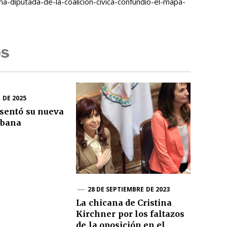
-diputada-de-la-coalicion-civica-confundio-el-mapa-
os
O DE 2025
sentó su nueva
rbana
28 DE SEPTIEMBRE DE 2023
La chicana de Cristina
Kirchner por los faltazos
de la oposición en el