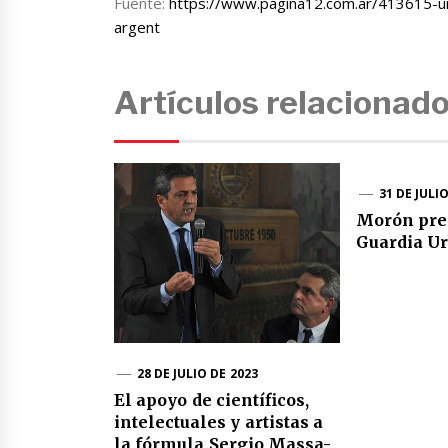
Fuente:
https://www.pagina12.com.ar/413615-una
argent
Artículos relacionad
31 DE JULI
Morón pre
Guardia U
28 DE JULIO DE 2023
El apoyo de científicos,
intelectuales y artistas a
la fórmula Sergio Massa-