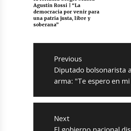
Agustín Rossi | “La
democracia por venir para
una patria justa, libre y
soberana”
Navegación
de
Previous
entradas
Previous
Diputado bolsonarista 
post:
arma: "Te espero en mi
Next
Next
El gobierno nacional d