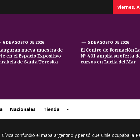
viernes, A
6 DE AGOSTO DE 2026
5 DE AGOSTO DE 2026
nauguran nueva muestra de
El Centro de Formación L
rte en el Espacio Expositivo
Nº 401 amplía su oferta d
sta
arabela de Santa Teresita
cursos en Lucila del Mar
ral
a
Nacionales
Tienda
•
n Cívica confundió el mapa argentino y pensó que Chile ocupaba la P