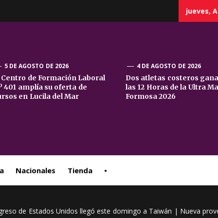
jueves, A
5 DE AGOSTO DE 2026
4 DE AGOSTO DE 2026
l Centro de Formación Laboral
Dos atletas costeros gan
º 401 amplía su oferta de
las 12 Horas de la Ultra M
sta
ursos en Lucila del Mar
Formosa 2026
ral
a
Nacionales
Tienda
•
reso de Estados Unidos llegó este domingo a Taiwán | Nueva provoca