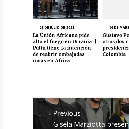
28 DE JULIO DE 2023
16 DE MAR
La Unión Africana pide
Gustavo Pe
alto el fuego en Ucrania |
otros dos 
Putin tiene la intención
presidenci
de reabrir embajadas
Colombia
rusas en África
Navegación
de
Previous
entradas
Previous
Gisela Marziotta presen