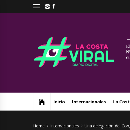
Skip
INSTAGRAM
FACEBOOK
to
content
La
E
N
Co
c
Vi
Web de noticias del Partido de La Costa
Inicio
Internacionales
La Cost
Home
Internacionales
Una delegación del Cong