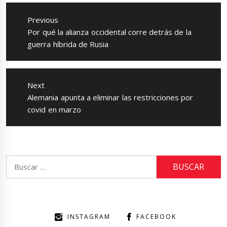
Navegación
de
Previous
entradas
Previous
Por qué la alianza occidental corre detrás de la
post:
guerra híbrida de Rusia
Next
Next
Alemania apunta a eliminar las restricciones por
post:
covid en marzo
Buscar:
INSTAGRAM
FACEBOOK