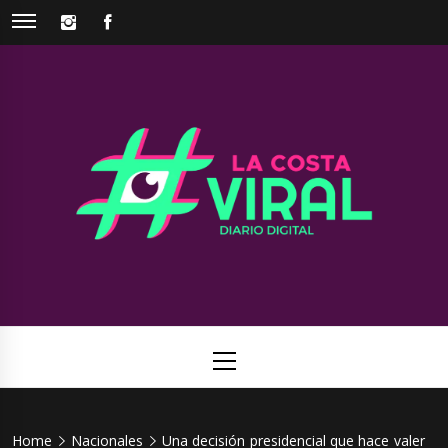
Skip
INSTAGRAM
FACEBOOK
to
content
La Costa
Web de noticias del Partido de La Costa
Viral
Primary
Menu
Home
Nacionales
Una decisión presidencial que hace valer