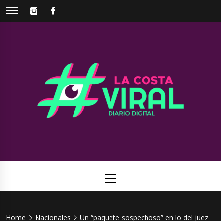
Skip
INSTAGRAM
FACEBOOK
to
content
La Costa
Web de noticias del Partido de La Costa
Viral
Primary
Menu
Home
Nacionales
Un “paquete sospechoso” en lo del juez