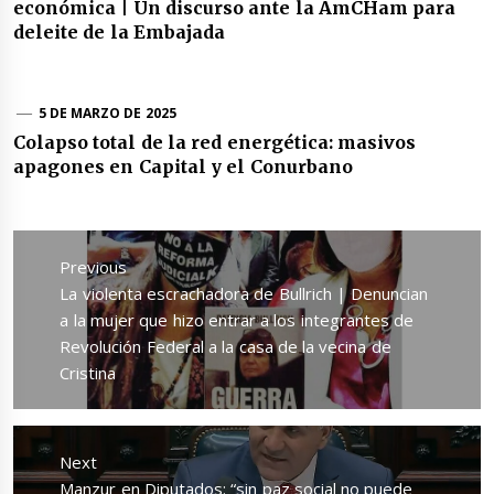
económica | Un discurso ante la AmCHam para
deleite de la Embajada
5 DE MARZO DE 2025
Colapso total de la red energética: masivos
apagones en Capital y el Conurbano
Navegación
de
Previous
entradas
Previous
La violenta escrachadora de Bullrich | Denuncian
post:
a la mujer que hizo entrar a los integrantes de
Revolución Federal a la casa de la vecina de
Cristina
Next
Next
Manzur en Diputados: “sin paz social no puede