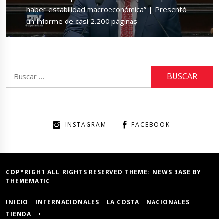
post:
haber estabilidad macroeconómica” | Presentó
un informe de casi 2.200 páginas
Buscar:
INSTAGRAM
FACEBOOK
COPYRIGHT ALL RIGHTS RESERVED THEME:
NEWS BASE
BY
THEMEMATIC
INICIO
INTERNACIONALES
LA COSTA
NACIONALES
TIENDA
•