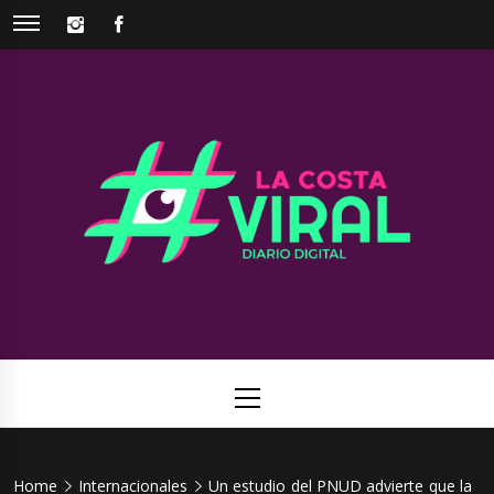
Skip
INSTAGRAM
FACEBOOK
to
content
La Costa
Web de noticias del Partido de La Costa
Viral
Primary
Menu
Home
Internacionales
Un estudio del PNUD advierte que la